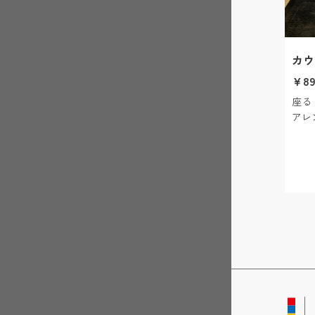
カウ
￥89
座る
アレ