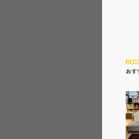
REC
おす