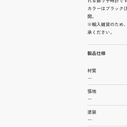
れる振り子時計で
カラーはブラック(
開。
※輸入雑貨のため
承ください。
製品仕様
材質
ー
張地
ー
塗装
ー