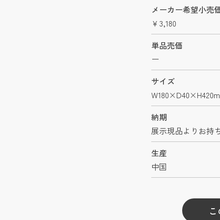
メーカー希望小売
￥3,180
単品売価
ー
サイズ
W180×D40×H420
納期
展示現品よりお持
生産
中国
こ
こ